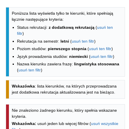
Lista kierunków - indeks alfabetyczny
Poniższa lista wyświetla tylko te kierunki, które spełniają
łącznie następujące kryteria:
Status rekrutacji:
z dodatkową rekrutacją
(
usuń ten
filtr
)
Rekrutacja na semestr:
letni
(
usuń ten filtr
)
Poziom studiów:
pierwszego stopnia
(
usuń ten filtr
)
Język prowadzenia studiów:
niemiecki
(
usuń ten filtr
)
Nazwa kierunku zawiera frazę:
lingwistyka stosowana
(
usuń ten filtr
)
Wskazówka
: lista kierunków, na których przeprowadzana
jest dodatkowa rekrutacja aktualizowana jest na bieżąco.
Nie znaleziono żadnego kierunku, który spełnia wskazane
kryteria.
Wskazówka:
usuń jeden lub więcej filtrów (
usuń wszystkie