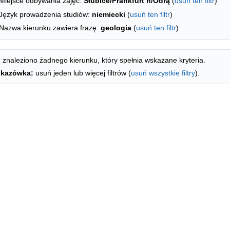
Miejsce odbywania zajęć:
Słubice/Frankfurt n/Odrą
(
usuń ten filtr
)
Język prowadzenia studiów:
niemiecki
(
usuń ten filtr
)
Nazwa kierunku zawiera frazę:
geologia
(
usuń ten filtr
)
 znaleziono żadnego kierunku, który spełnia wskazane kryteria.
kazówka:
usuń jeden lub więcej filtrów (
usuń wszystkie filtry
).