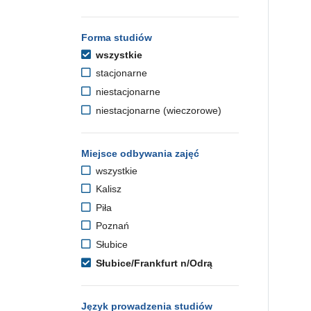
Forma studiów
wszystkie
stacjonarne
niestacjonarne
niestacjonarne (wieczorowe)
Miejsce odbywania zajęć
wszystkie
Kalisz
Piła
Poznań
Słubice
Słubice/Frankfurt n/Odrą
Język prowadzenia studiów