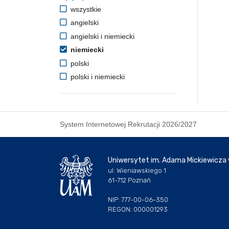
wszystkie
angielski
angielski i niemiecki
niemiecki
polski
polski i niemiecki
System Internetowej Rekrutacji 2026/2027
Uniwersytet im. Adama Mickiewicza
ul. Wieniawskiego 1
61-712 Poznań
NIP: 777-00-06-350
REGON: 000001293