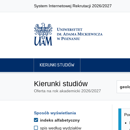
System Internetowej Rekrutacji 2026/2027
KIERUNKI STUDIÓW
Kierunki studiów
Oferta na rok akademicki 2026/2027
Lis
Opcje filtrowania kierunków 
Sposób wyświetlania
Przejdź do listy kierunków
Pon
indeks alfabetyczny
spis według wydziałów