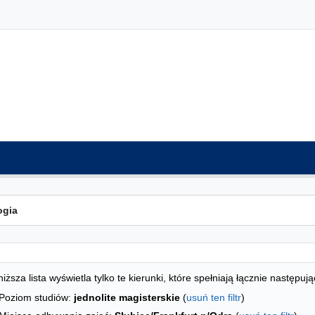
ta kierunków - indeks alfabetyczny
studiów
iższa lista wyświetla tylko te kierunki, które spełniają łącznie następują
Poziom studiów:
jednolite magisterskie
(
usuń ten filtr
)