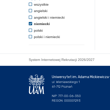
wszystkie
angielski
angielski i niemiecki
niemiecki
polski
polski i niemiecki
System Internetowej Rekrutacji 2026/2027
Uniwersytet im. Adama Mickiewicza
ul. Wieniawskiego 1
61-712 Poznań
NIP: 777-00-06-350
REGON: 000001293