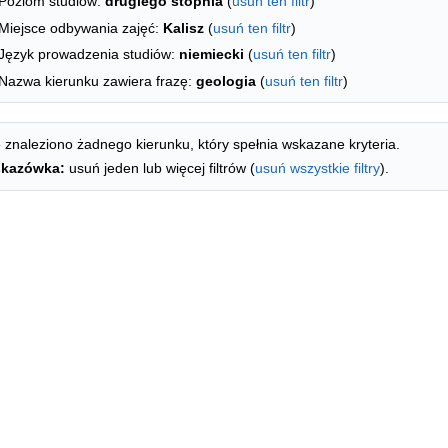
Poziom studiów:
drugiego stopnia
(
usuń ten filtr
)
Miejsce odbywania zajęć:
Kalisz
(
usuń ten filtr
)
Język prowadzenia studiów:
niemiecki
(
usuń ten filtr
)
Nazwa kierunku zawiera frazę:
geologia
(
usuń ten filtr
)
 znaleziono żadnego kierunku, który spełnia wskazane kryteria.
kazówka:
usuń jeden lub więcej filtrów (
usuń wszystkie filtry
).