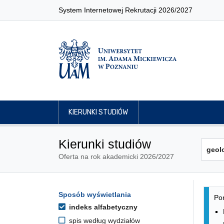
System Internetowej Rekrutacji 2026/2027
KIERUNKI STUDIÓW
Kierunki studiów
Oferta na rok akademicki 2026/2027
Lis
Opcje filtrowania kierunków 
Sposób wyświetlania
Przejdź do listy kierunków
Pon
indeks alfabetyczny
spis według wydziałów