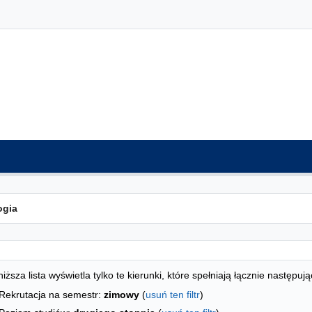
ta kierunków - indeks alfabetyczny
studiów
iższa lista wyświetla tylko te kierunki, które spełniają łącznie następują
Rekrutacja na semestr:
zimowy
(
usuń ten filtr
)