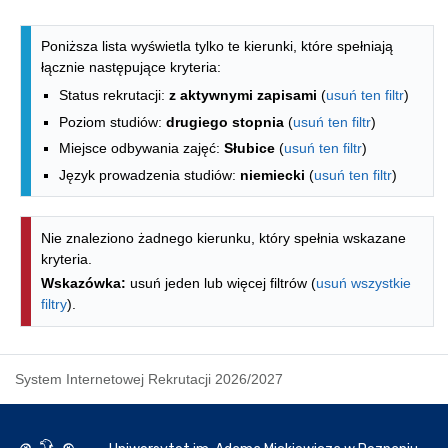
Lista kierunków - indeks alfabetyczny
Poniższa lista wyświetla tylko te kierunki, które spełniają
łącznie następujące kryteria:
Status rekrutacji:
z aktywnymi zapisami
(
usuń ten filtr
)
Poziom studiów:
drugiego stopnia
(
usuń ten filtr
)
Miejsce odbywania zajęć:
Słubice
(
usuń ten filtr
)
Język prowadzenia studiów:
niemiecki
(
usuń ten filtr
)
Nie znaleziono żadnego kierunku, który spełnia wskazane
kryteria.
Wskazówka:
usuń jeden lub więcej filtrów (
usuń wszystkie
filtry
).
System Internetowej Rekrutacji 2026/2027