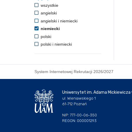
wszystkie
angielski
angielski i niemiecki
niemiecki
polski
polski i niemiecki
System Internetowej Rekrutacji 2026/2027
Uniwersytet im. Adama Mickiewicza
ul. Wieniawskiego 1
61-712 Poznań
NIP: 777-00-06-350
REGON: 000001293