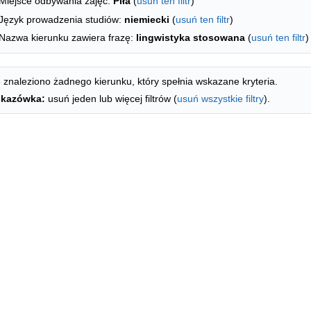
Miejsce odbywania zajęć:
Piła
(
usuń ten filtr
)
Język prowadzenia studiów:
niemiecki
(
usuń ten filtr
)
Nazwa kierunku zawiera frazę:
lingwistyka stosowana
(
usuń ten filtr
)
 znaleziono żadnego kierunku, który spełnia wskazane kryteria.
kazówka:
usuń jeden lub więcej filtrów (
usuń wszystkie filtry
).