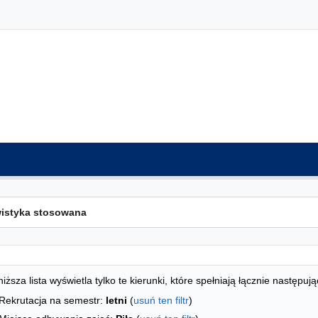
ta kierunków - indeks alfabetyczny
studiów
iższa lista wyświetla tylko te kierunki, które spełniają łącznie następują
Rekrutacja na semestr:
letni
(
usuń ten filtr
)