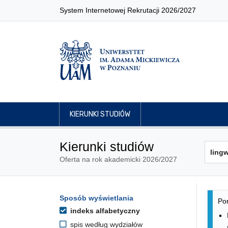
System Internetowej Rekrutacji 2026/2027
KIERUNKI STUDIÓW
Kierunki studiów
Oferta na rok akademicki 2026/2027
Lis
Opcje filtrowania kierunków 
Sposób wyświetlania
Przejdź do listy kierunków
Pon
indeks alfabetyczny
spis według wydziałów