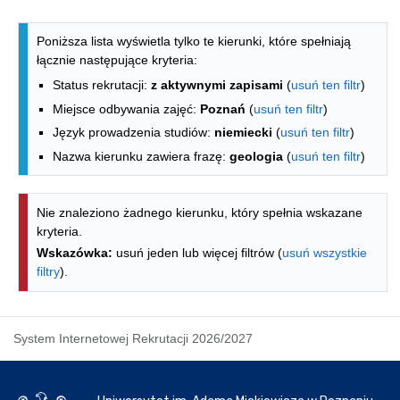
Lista kierunków - indeks alfabetyczny
Poniższa lista wyświetla tylko te kierunki, które spełniają
łącznie następujące kryteria:
Status rekrutacji:
z aktywnymi zapisami
(
usuń ten filtr
)
Miejsce odbywania zajęć:
Poznań
(
usuń ten filtr
)
Język prowadzenia studiów:
niemiecki
(
usuń ten filtr
)
Nazwa kierunku zawiera frazę:
geologia
(
usuń ten filtr
)
Nie znaleziono żadnego kierunku, który spełnia wskazane
kryteria.
Wskazówka:
usuń jeden lub więcej filtrów (
usuń wszystkie
filtry
).
System Internetowej Rekrutacji 2026/2027