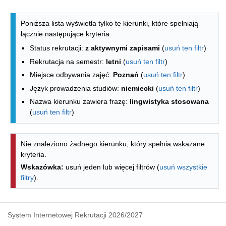
Lista kierunków - indeks alfabetyczny
Poniższa lista wyświetla tylko te kierunki, które spełniają
łącznie następujące kryteria:
Status rekrutacji:
z aktywnymi zapisami
(
usuń ten filtr
)
Rekrutacja na semestr:
letni
(
usuń ten filtr
)
Miejsce odbywania zajęć:
Poznań
(
usuń ten filtr
)
Język prowadzenia studiów:
niemiecki
(
usuń ten filtr
)
Nazwa kierunku zawiera frazę:
lingwistyka stosowana
(
usuń ten filtr
)
Nie znaleziono żadnego kierunku, który spełnia wskazane
kryteria.
Wskazówka:
usuń jeden lub więcej filtrów (
usuń wszystkie
filtry
).
System Internetowej Rekrutacji 2026/2027