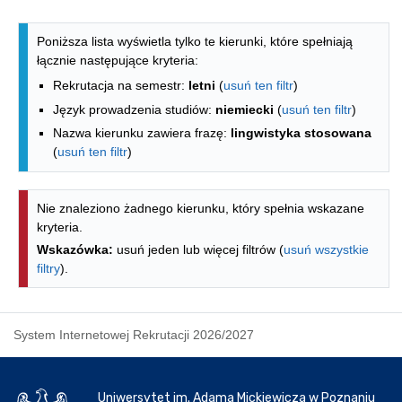
Lista kierunków - indeks alfabetyczny
Poniższa lista wyświetla tylko te kierunki, które spełniają
łącznie następujące kryteria:
Rekrutacja na semestr:
letni
(
usuń ten filtr
)
Język prowadzenia studiów:
niemiecki
(
usuń ten filtr
)
Nazwa kierunku zawiera frazę:
lingwistyka stosowana
(
usuń ten filtr
)
Nie znaleziono żadnego kierunku, który spełnia wskazane
kryteria.
Wskazówka:
usuń jeden lub więcej filtrów (
usuń wszystkie
filtry
).
System Internetowej Rekrutacji 2026/2027
Uniwersytet im. Adama Mickiewicza w Poznaniu