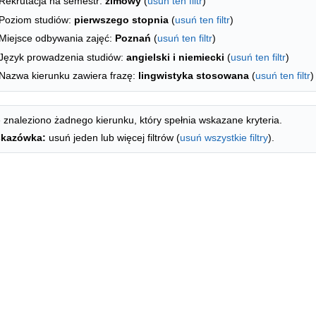
Rekrutacja na semestr:
zimowy
(
usuń ten filtr
)
Poziom studiów:
pierwszego stopnia
(
usuń ten filtr
)
Miejsce odbywania zajęć:
Poznań
(
usuń ten filtr
)
Język prowadzenia studiów:
angielski i niemiecki
(
usuń ten filtr
)
Nazwa kierunku zawiera frazę:
lingwistyka stosowana
(
usuń ten filtr
)
 znaleziono żadnego kierunku, który spełnia wskazane kryteria.
kazówka:
usuń jeden lub więcej filtrów (
usuń wszystkie filtry
).