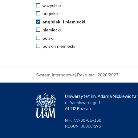
wszystkie
angielski
angielski i niemiecki
niemiecki
polski
polski i niemiecki
System Internetowej Rekrutacji 2026/2027
Uniwersytet im. Adama Mickiewicza
ul. Wieniawskiego 1
61-712 Poznań
NIP: 777-00-06-350
REGON: 000001293