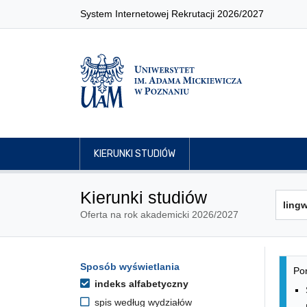
System Internetowej Rekrutacji 2026/2027
KIERUNKI STUDIÓW
Kierunki studiów
Oferta na rok akademicki 2026/2027
Lis
Opcje filtrowania kierunków 
Sposób wyświetlania
Przejdź do listy kierunków
Pon
indeks alfabetyczny
spis według wydziałów