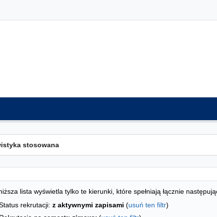
ta kierunków - indeks alfabetyczny
studiów
iższa lista wyświetla tylko te kierunki, które spełniają łącznie następują
Status rekrutacji:
z aktywnymi zapisami
(
usuń ten filtr
)