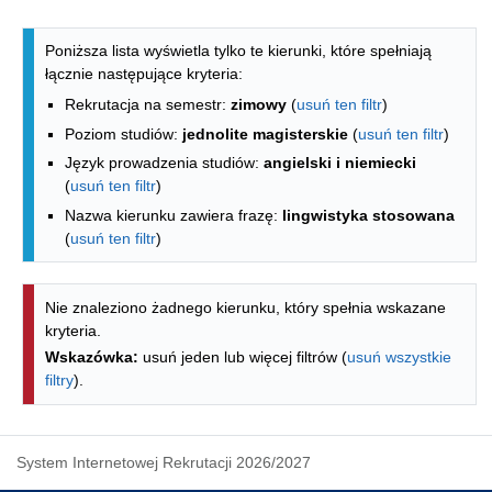
Lista kierunków - indeks alfabetyczny
Poniższa lista wyświetla tylko te kierunki, które spełniają
łącznie następujące kryteria:
Rekrutacja na semestr:
zimowy
(
usuń ten filtr
)
Poziom studiów:
jednolite magisterskie
(
usuń ten filtr
)
Język prowadzenia studiów:
angielski i niemiecki
(
usuń ten filtr
)
Nazwa kierunku zawiera frazę:
lingwistyka stosowana
(
usuń ten filtr
)
Nie znaleziono żadnego kierunku, który spełnia wskazane
kryteria.
Wskazówka:
usuń jeden lub więcej filtrów (
usuń wszystkie
filtry
).
System Internetowej Rekrutacji 2026/2027