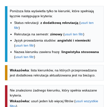
Lista kierunków - indeks alfabetyczny
Poniższa lista wyświetla tylko te kierunki, które spełniają
łącznie następujące kryteria:
Status rekrutacji:
z dodatkową rekrutacją
(
usuń ten
filtr
)
Rekrutacja na semestr:
zimowy
(
usuń ten filtr
)
Język prowadzenia studiów:
angielski i niemiecki
(
usuń ten filtr
)
Nazwa kierunku zawiera frazę:
lingwistyka stosowana
(
usuń ten filtr
)
Wskazówka
: lista kierunków, na których przeprowadzana
jest dodatkowa rekrutacja aktualizowana jest na bieżąco.
Nie znaleziono żadnego kierunku, który spełnia wskazane
kryteria.
Wskazówka:
usuń jeden lub więcej filtrów (
usuń wszystkie
filtry
).