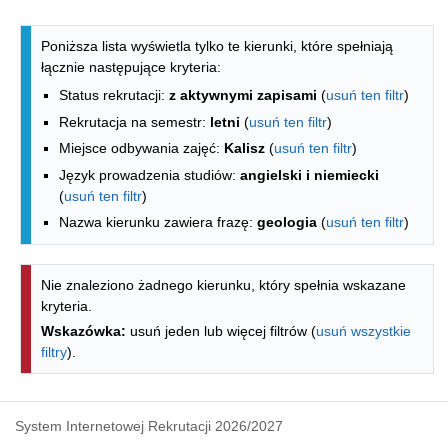
Lista kierunków - indeks alfabetyczny
Poniższa lista wyświetla tylko te kierunki, które spełniają
łącznie następujące kryteria:
Status rekrutacji:
z aktywnymi zapisami
(
usuń ten filtr
)
Rekrutacja na semestr:
letni
(
usuń ten filtr
)
Miejsce odbywania zajęć:
Kalisz
(
usuń ten filtr
)
Język prowadzenia studiów:
angielski i niemiecki
(
usuń ten filtr
)
Nazwa kierunku zawiera frazę:
geologia
(
usuń ten filtr
)
Nie znaleziono żadnego kierunku, który spełnia wskazane
kryteria.
Wskazówka:
usuń jeden lub więcej filtrów (
usuń wszystkie
filtry
).
System Internetowej Rekrutacji 2026/2027