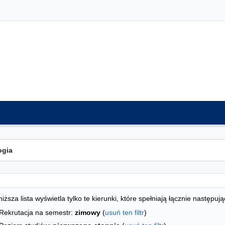
ta kierunków - indeks alfabetyczny
studiów
iższa lista wyświetla tylko te kierunki, które spełniają łącznie następują
Rekrutacja na semestr:
zimowy
(
usuń ten filtr
)