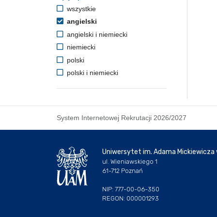
wszystkie
angielski
angielski i niemiecki
niemiecki
polski
polski i niemiecki
System Internetowej Rekrutacji 2026/2027
Uniwersytet im. Adama Mickiewicza
ul. Wieniawskiego 1
61-712 Poznań
NIP: 777-00-06-350
REGON: 000001293