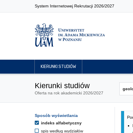
System Internetowej Rekrutacji 2026/2027
KIERUNKI STUDIÓW
Kierunki studiów
Oferta na rok akademicki 2026/2027
Lis
Opcje filtrowania kierunków 
Sposób wyświetlania
Przejdź do listy kierunków
Pon
indeks alfabetyczny
spis według wydziałów