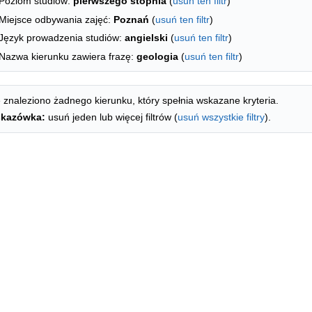
Poziom studiów:
pierwszego stopnia
(
usuń ten filtr
)
Miejsce odbywania zajęć:
Poznań
(
usuń ten filtr
)
Język prowadzenia studiów:
angielski
(
usuń ten filtr
)
Nazwa kierunku zawiera frazę:
geologia
(
usuń ten filtr
)
 znaleziono żadnego kierunku, który spełnia wskazane kryteria.
kazówka:
usuń jeden lub więcej filtrów (
usuń wszystkie filtry
).