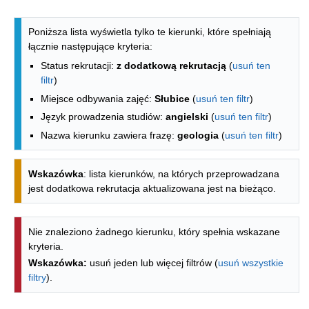
Lista kierunków - indeks alfabetyczny
Poniższa lista wyświetla tylko te kierunki, które spełniają
łącznie następujące kryteria:
Status rekrutacji:
z dodatkową rekrutacją
(
usuń ten
filtr
)
Miejsce odbywania zajęć:
Słubice
(
usuń ten filtr
)
Język prowadzenia studiów:
angielski
(
usuń ten filtr
)
Nazwa kierunku zawiera frazę:
geologia
(
usuń ten filtr
)
Wskazówka
: lista kierunków, na których przeprowadzana
jest dodatkowa rekrutacja aktualizowana jest na bieżąco.
Nie znaleziono żadnego kierunku, który spełnia wskazane
kryteria.
Wskazówka:
usuń jeden lub więcej filtrów (
usuń wszystkie
filtry
).