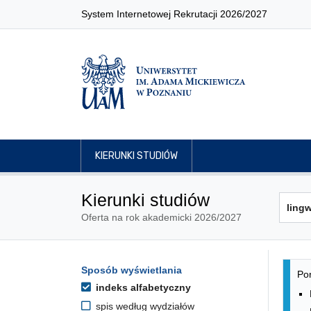
System Internetowej Rekrutacji 2026/2027
KIERUNKI STUDIÓW
Kierunki studiów
Oferta na rok akademicki 2026/2027
Lis
Opcje filtrowania kierunków 
Sposób wyświetlania
Przejdź do listy kierunków
Pon
indeks alfabetyczny
spis według wydziałów