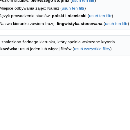
Poziom studiów:
pierwszego stopnia
(
usuń ten filtr
)
Miejsce odbywania zajęć:
Kalisz
(
usuń ten filtr
)
Język prowadzenia studiów:
polski i niemiecki
(
usuń ten filtr
)
Nazwa kierunku zawiera frazę:
lingwistyka stosowana
(
usuń ten filtr
)
 znaleziono żadnego kierunku, który spełnia wskazane kryteria.
kazówka:
usuń jeden lub więcej filtrów (
usuń wszystkie filtry
).