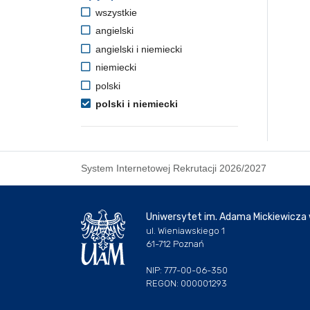
wszystkie
angielski
angielski i niemiecki
niemiecki
polski
polski i niemiecki
System Internetowej Rekrutacji 2026/2027
Uniwersytet im. Adama Mickiewicza
ul. Wieniawskiego 1
61-712 Poznań
NIP: 777-00-06-350
REGON: 000001293