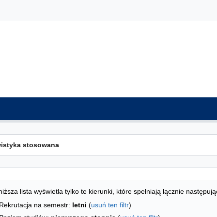
ta kierunków - indeks alfabetyczny
studiów
iższa lista wyświetla tylko te kierunki, które spełniają łącznie następują
Rekrutacja na semestr:
letni
(
usuń ten filtr
)