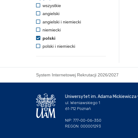
wszystkie
angielski
angielski i niemiecki
niemiecki
polski
polski i niemiecki
System Internetowej Rekrutacji 2026/2027
Uniwersytet im. Adama Mickiewicza
ul. Wieniawskiego 1
61-712 Poznań
NIP: 777-00-06-350
REGON: 000001293