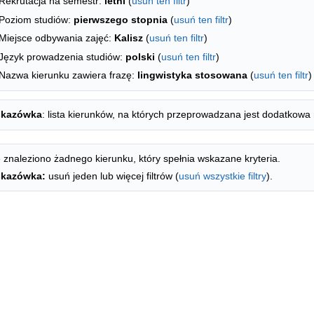
Rekrutacja na semestr:
letni
(
usuń ten filtr
)
Poziom studiów:
pierwszego stopnia
(
usuń ten filtr
)
Miejsce odbywania zajęć:
Kalisz
(
usuń ten filtr
)
Język prowadzenia studiów:
polski
(
usuń ten filtr
)
Nazwa kierunku zawiera frazę:
lingwistyka stosowana
(
usuń ten filtr
)
kazówka
: lista kierunków, na których przeprowadzana jest dodatkowa 
 znaleziono żadnego kierunku, który spełnia wskazane kryteria.
kazówka:
usuń jeden lub więcej filtrów (
usuń wszystkie filtry
).