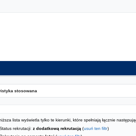
ta kierunków - indeks alfabetyczny
studiów
iższa lista wyświetla tylko te kierunki, które spełniają łącznie następują
Status rekrutacji:
z dodatkową rekrutacją
(
usuń ten filtr
)