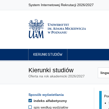
System Internetowej Rekrutacji 2026/2027
KIERUNKI STUDIÓW
Kierunki studiów
Oferta na rok akademicki 2026/2027
Lis
Opcje filtrowania kierunków 
Sposób wyświetlania
Przejdź do listy kierunków
Pon
indeks alfabetyczny
spis według wydziałów