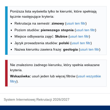
Lista kierunków - indeks alfabetyczny
Poniższa lista wyświetla tylko te kierunki, które spełniają
łącznie następujące kryteria:
Rekrutacja na semestr:
zimowy
(
usuń ten filtr
)
Poziom studiów:
pierwszego stopnia
(
usuń ten filtr
)
Miejsce odbywania zajęć:
Słubice
(
usuń ten filtr
)
Język prowadzenia studiów:
polski
(
usuń ten filtr
)
Nazwa kierunku zawiera frazę:
geologia
(
usuń ten filtr
)
Nie znaleziono żadnego kierunku, który spełnia wskazane
kryteria.
Wskazówka:
usuń jeden lub więcej filtrów (
usuń wszystkie
filtry
).
System Internetowej Rekrutacji 2026/2027