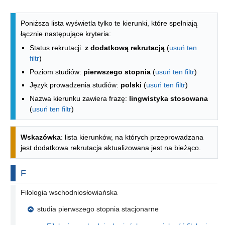
Lista kierunków - indeks alfabetyczny
Poniższa lista wyświetla tylko te kierunki, które spełniają
łącznie następujące kryteria:
Status rekrutacji:
z dodatkową rekrutacją
(
usuń ten
filtr
)
Poziom studiów:
pierwszego stopnia
(
usuń ten filtr
)
Język prowadzenia studiów:
polski
(
usuń ten filtr
)
Nazwa kierunku zawiera frazę:
lingwistyka stosowana
(
usuń ten filtr
)
Wskazówka
: lista kierunków, na których przeprowadzana
jest dodatkowa rekrutacja aktualizowana jest na bieżąco.
Na literę
F
Filologia wschodniosłowiańska
studia pierwszego stopnia stacjonarne