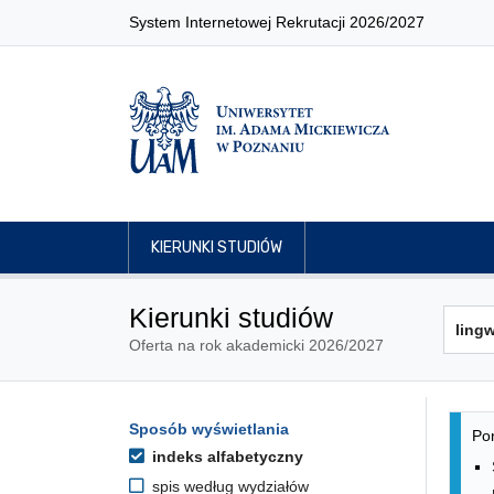
System Internetowej Rekrutacji 2026/2027
KIERUNKI STUDIÓW
Kierunki studiów
Oferta na rok akademicki 2026/2027
Lis
Opcje filtrowania kierunków 
Sposób wyświetlania
Przejdź do listy kierunków
Pon
indeks alfabetyczny
spis według wydziałów