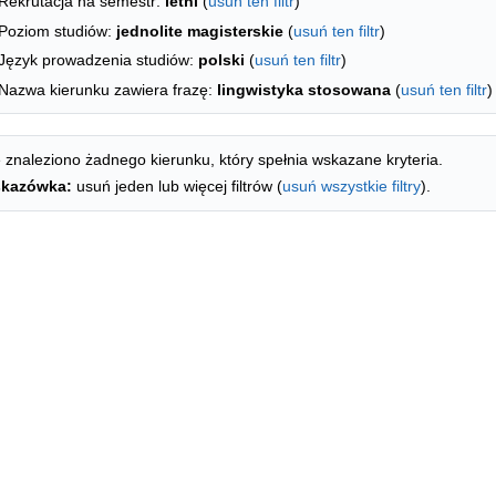
Rekrutacja na semestr:
letni
(
usuń ten filtr
)
Poziom studiów:
jednolite magisterskie
(
usuń ten filtr
)
Język prowadzenia studiów:
polski
(
usuń ten filtr
)
Nazwa kierunku zawiera frazę:
lingwistyka stosowana
(
usuń ten filtr
)
 znaleziono żadnego kierunku, który spełnia wskazane kryteria.
kazówka:
usuń jeden lub więcej filtrów (
usuń wszystkie filtry
).