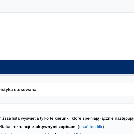
ta kierunków - indeks alfabetyczny
studiów
iższa lista wyświetla tylko te kierunki, które spełniają łącznie następują
Status rekrutacji:
z aktywnymi zapisami
(
usuń ten filtr
)