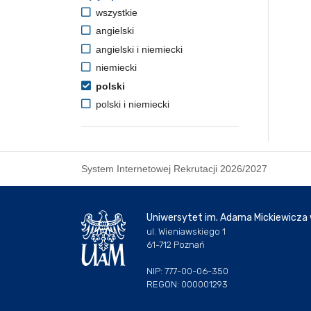
wszystkie
angielski
angielski i niemiecki
niemiecki
polski
polski i niemiecki
System Internetowej Rekrutacji 2026/2027
Uniwersytet im. Adama Mickiewicza
ul. Wieniawskiego 1
61-712 Poznań
NIP: 777-00-06-350
REGON: 000001293