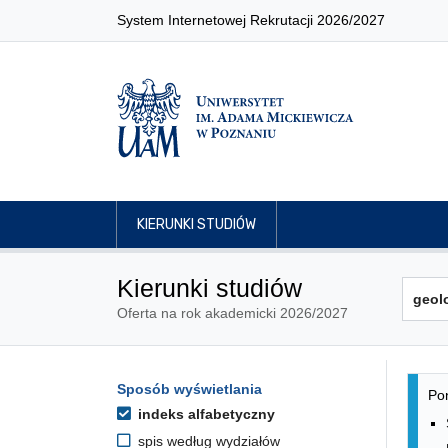
System Internetowej Rekrutacji 2026/2027
KIERUNKI STUDIÓW
Kierunki studiów
Oferta na rok akademicki 2026/2027
Lis
Opcje filtrowania kierunków 
Sposób wyświetlania
Przejdź do listy kierunków
Pon
indeks alfabetyczny
spis według wydziałów