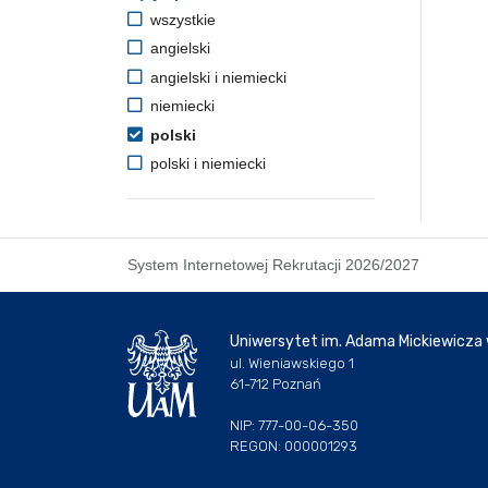
wszystkie
angielski
angielski i niemiecki
niemiecki
polski
polski i niemiecki
System Internetowej Rekrutacji 2026/2027
Uniwersytet im. Adama Mickiewicza
ul. Wieniawskiego 1
61-712 Poznań
NIP: 777-00-06-350
REGON: 000001293