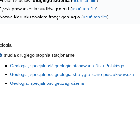
Poziom studiów:
drugiego stopnia
(
usuń ten filtr
)
Język prowadzenia studiów:
polski
(
usuń ten filtr
)
Nazwa kierunku zawiera frazę:
geologia
(
usuń ten filtr
)
 literę
ologia
studia drugiego stopnia stacjonarne
Geologia, specjalność geologia stosowana Niżu Polskiego
Geologia, specjalność geologia stratygraficzno-poszukiwawcza
Geologia, specjalność geozagrożenia