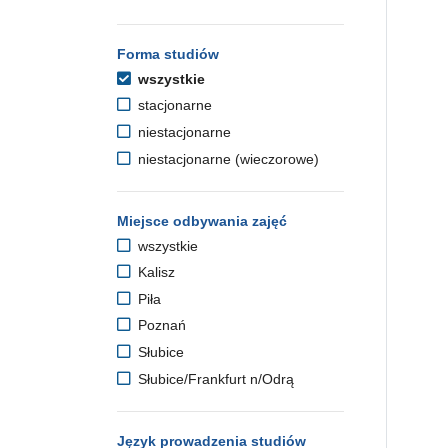
Forma studiów
wszystkie
stacjonarne
niestacjonarne
niestacjonarne (wieczorowe)
Miejsce odbywania zajęć
wszystkie
Kalisz
Piła
Poznań
Słubice
Słubice/Frankfurt n/Odrą
Język prowadzenia studiów