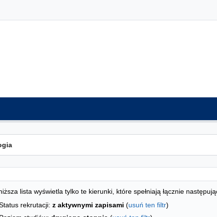
ta kierunków - indeks alfabetyczny
studiów
iższa lista wyświetla tylko te kierunki, które spełniają łącznie następują
Status rekrutacji:
z aktywnymi zapisami
(
usuń ten filtr
)