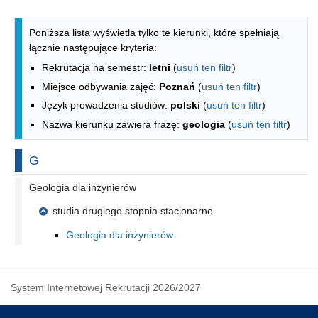
Lista kierunków - indeks alfabetyczny
Poniższa lista wyświetla tylko te kierunki, które spełniają
łącznie następujące kryteria:
Rekrutacja na semestr:
letni
(
usuń ten filtr
)
Miejsce odbywania zajęć:
Poznań
(
usuń ten filtr
)
Język prowadzenia studiów:
polski
(
usuń ten filtr
)
Nazwa kierunku zawiera frazę:
geologia
(
usuń ten filtr
)
Na literę
G
Geologia dla inżynierów
studia drugiego stopnia stacjonarne
Geologia dla inżynierów
System Internetowej Rekrutacji 2026/2027