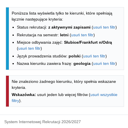
Lista kierunków - indeks alfabetyczny
Poniższa lista wyświetla tylko te kierunki, które spełniają
łącznie następujące kryteria:
Status rekrutacji:
z aktywnymi zapisami
(
usuń ten filtr
)
Rekrutacja na semestr:
letni
(
usuń ten filtr
)
Miejsce odbywania zajęć:
Słubice/Frankfurt n/Odrą
(
usuń ten filtr
)
Język prowadzenia studiów:
polski
(
usuń ten filtr
)
Nazwa kierunku zawiera frazę:
geologia
(
usuń ten filtr
)
Nie znaleziono żadnego kierunku, który spełnia wskazane
kryteria.
Wskazówka:
usuń jeden lub więcej filtrów (
usuń wszystkie
filtry
).
System Internetowej Rekrutacji 2026/2027