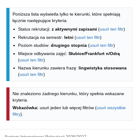
Lista kierunków - indeks alfabetyczny
Poniższa lista wyświetla tylko te kierunki, które spełniają
łącznie następujące kryteria:
Status rekrutacji:
z aktywnymi zapisami
(
usuń ten filtr
)
Rekrutacja na semestr:
letni
(
usuń ten filtr
)
Poziom studiów:
drugiego stopnia
(
usuń ten filtr
)
Miejsce odbywania zajęć:
Słubice/Frankfurt n/Odrą
(
usuń ten filtr
)
Nazwa kierunku zawiera frazę:
lingwistyka stosowana
(
usuń ten filtr
)
Nie znaleziono żadnego kierunku, który spełnia wskazane
kryteria.
Wskazówka:
usuń jeden lub więcej filtrów (
usuń wszystkie
filtry
).
System Internetowej Rekrutacji 2026/2027