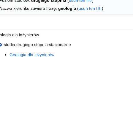
Poziom studiów:
drugiego stopnia
(
usuń ten filtr
)
Nazwa kierunku zawiera frazę:
geologia
(
usuń ten filtr
)
 literę
logia dla inżynierów
studia drugiego stopnia stacjonarne
Geologia dla inżynierów