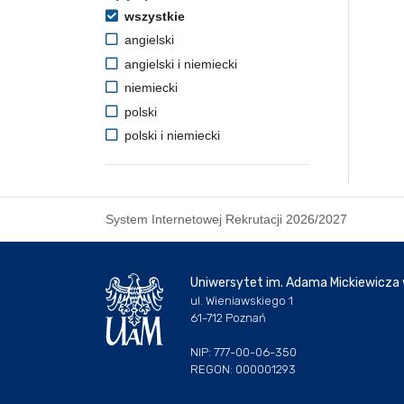
wszystkie
angielski
angielski i niemiecki
niemiecki
polski
polski i niemiecki
System Internetowej Rekrutacji 2026/2027
Uniwersytet im. Adama Mickiewicza
ul. Wieniawskiego 1
61-712 Poznań
NIP: 777-00-06-350
REGON: 000001293