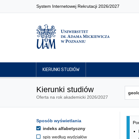
System Internetowej Rekrutacji 2026/2027
KIERUNKI STUDIÓW
Kierunki studiów
Oferta na rok akademicki 2026/2027
Lis
Opcje filtrowania kierunków 
Sposób wyświetlania
Przejdź do listy kierunków
Pon
indeks alfabetyczny
spis według wydziałów