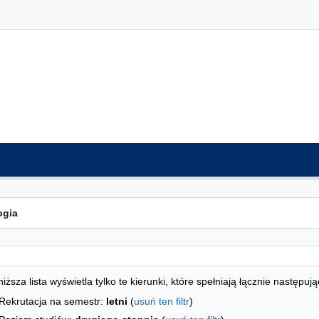
ta kierunków - indeks alfabetyczny
studiów
iższa lista wyświetla tylko te kierunki, które spełniają łącznie następują
Rekrutacja na semestr:
letni
(
usuń ten filtr
)