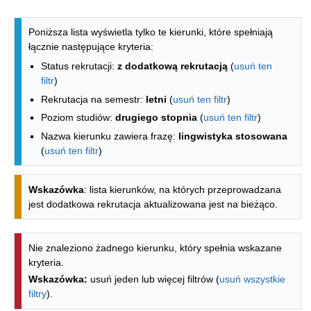
Lista kierunków - indeks alfabetyczny
Poniższa lista wyświetla tylko te kierunki, które spełniają
łącznie następujące kryteria:
Status rekrutacji:
z dodatkową rekrutacją
(
usuń ten
filtr
)
Rekrutacja na semestr:
letni
(
usuń ten filtr
)
Poziom studiów:
drugiego stopnia
(
usuń ten filtr
)
Nazwa kierunku zawiera frazę:
lingwistyka stosowana
(
usuń ten filtr
)
Wskazówka
: lista kierunków, na których przeprowadzana
jest dodatkowa rekrutacja aktualizowana jest na bieżąco.
Nie znaleziono żadnego kierunku, który spełnia wskazane
kryteria.
Wskazówka:
usuń jeden lub więcej filtrów (
usuń wszystkie
filtry
).