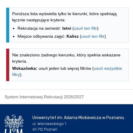
Lista kierunków - indeks alfabetyczny
Poniższa lista wyświetla tylko te kierunki, które spełniają
łącznie następujące kryteria:
Rekrutacja na semestr:
letni
(
usuń ten filtr
)
Miejsce odbywania zajęć:
Kalisz
(
usuń ten filtr
)
Nie znaleziono żadnego kierunku, który spełnia wskazane
kryteria.
Wskazówka:
usuń jeden lub więcej filtrów (
usuń wszystkie
filtry
).
System Internetowej Rekrutacji 2026/2027
Uniwersytet im. Adama Mickiewicza w Poznaniu
ul. Wieniawskiego 1
61-712 Poznań