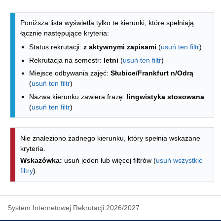
Lista kierunków - indeks alfabetyczny
Poniższa lista wyświetla tylko te kierunki, które spełniają
łącznie następujące kryteria:
Status rekrutacji:
z aktywnymi zapisami
(
usuń ten filtr
)
Rekrutacja na semestr:
letni
(
usuń ten filtr
)
Miejsce odbywania zajęć:
Słubice/Frankfurt n/Odrą
(
usuń ten filtr
)
Nazwa kierunku zawiera frazę:
lingwistyka stosowana
(
usuń ten filtr
)
Nie znaleziono żadnego kierunku, który spełnia wskazane
kryteria.
Wskazówka:
usuń jeden lub więcej filtrów (
usuń wszystkie
filtry
).
System Internetowej Rekrutacji 2026/2027