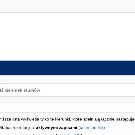
ta kierunków - indeks alfabetyczny
studiów
iższa lista wyświetla tylko te kierunki, które spełniają łącznie następują
Status rekrutacji:
z aktywnymi zapisami
(
usuń ten filtr
)