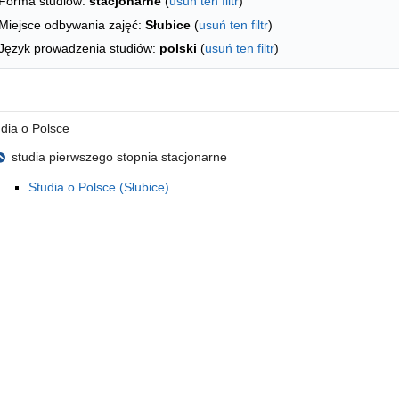
Forma studiów:
stacjonarne
(
usuń ten filtr
)
Miejsce odbywania zajęć:
Słubice
(
usuń ten filtr
)
Język prowadzenia studiów:
polski
(
usuń ten filtr
)
 literę
dia o Polsce
studia pierwszego stopnia stacjonarne
Studia o Polsce (Słubice)