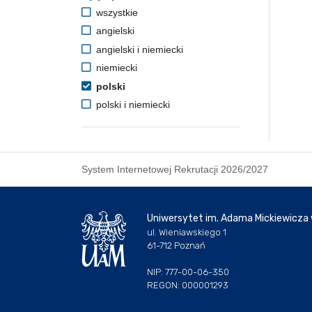
wszystkie
angielski
angielski i niemiecki
niemiecki
polski
polski i niemiecki
System Internetowej Rekrutacji 2026/2027
Uniwersytet im. Adama Mickiewicza
ul. Wieniawskiego 1
61-712 Poznań
NIP: 777-00-06-350
REGON: 000001293