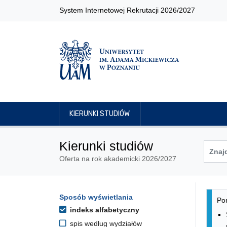
System Internetowej Rekrutacji 2026/2027
KIERUNKI STUDIÓW
Kierunki studiów
Oferta na rok akademicki 2026/2027
Lis
Opcje filtrowania kierunków 
Sposób wyświetlania
Przejdź do listy kierunków
Pon
indeks alfabetyczny
spis według wydziałów