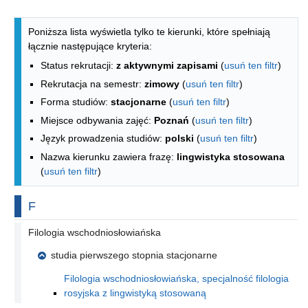
Lista kierunków - indeks alfabetyczny
Poniższa lista wyświetla tylko te kierunki, które spełniają
łącznie następujące kryteria:
Status rekrutacji:
z aktywnymi zapisami
(
usuń ten filtr
)
Rekrutacja na semestr:
zimowy
(
usuń ten filtr
)
Forma studiów:
stacjonarne
(
usuń ten filtr
)
Miejsce odbywania zajęć:
Poznań
(
usuń ten filtr
)
Język prowadzenia studiów:
polski
(
usuń ten filtr
)
Nazwa kierunku zawiera frazę:
lingwistyka stosowana
(
usuń ten filtr
)
Na literę
F
Filologia wschodniosłowiańska
studia pierwszego stopnia stacjonarne
Filologia wschodniosłowiańska, specjalność filologia
rosyjska z lingwistyką stosowaną