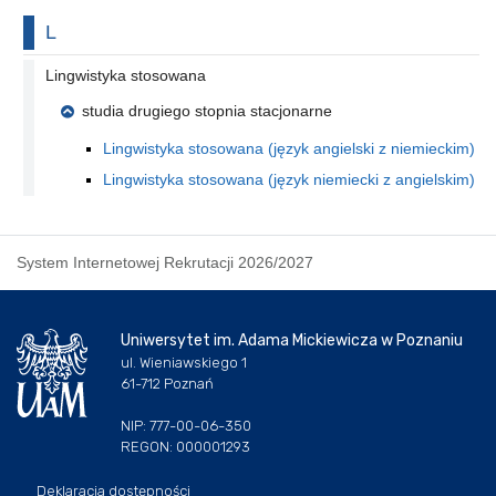
Na literę
L
Lingwistyka stosowana
studia drugiego stopnia stacjonarne
Lingwistyka stosowana (język angielski z niemieckim)
Lingwistyka stosowana (język niemiecki z angielskim)
System Internetowej Rekrutacji 2026/2027
Uniwersytet im. Adama Mickiewicza w Poznaniu
ul. Wieniawskiego 1
61-712 Poznań
NIP: 777-00-06-350
REGON: 000001293
Deklaracja dostępności