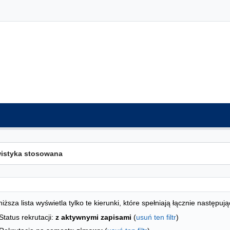
ta kierunków - indeks alfabetyczny
studiów
iższa lista wyświetla tylko te kierunki, które spełniają łącznie następują
Status rekrutacji:
z aktywnymi zapisami
(
usuń ten filtr
)