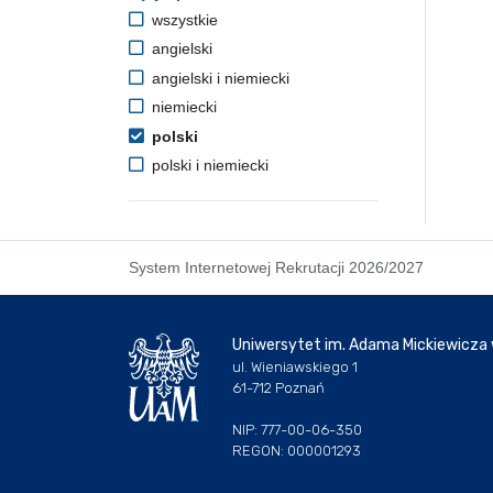
wszystkie
angielski
angielski i niemiecki
niemiecki
polski
polski i niemiecki
System Internetowej Rekrutacji 2026/2027
Uniwersytet im. Adama Mickiewicza
ul. Wieniawskiego 1
61-712 Poznań
NIP: 777-00-06-350
REGON: 000001293