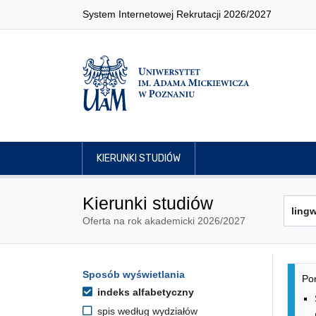
System Internetowej Rekrutacji 2026/2027
KIERUNKI STUDIÓW
Kierunki studiów
Oferta na rok akademicki 2026/2027
Lis
Opcje filtrowania kierunków 
Sposób wyświetlania
Przejdź do listy kierunków
Pon
indeks alfabetyczny
spis według wydziałów