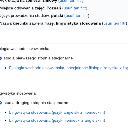
Rekrutacja na semestr:
zimowy
(
usuń ten filtr
)
Miejsce odbywania zajęć:
Poznań
(
usuń ten filtr
)
Język prowadzenia studiów:
polski
(
usuń ten filtr
)
Nazwa kierunku zawiera frazę:
lingwistyka stosowana
(
usuń ten filtr
)
 literę
ologia wschodniosłowiańska
studia pierwszego stopnia stacjonarne
Filologia wschodniosłowiańska, specjalność filologia rosyjska z l
 literę
ngwistyka stosowana
studia drugiego stopnia stacjonarne
Lingwistyka stosowana (język angielski z niemieckim)
Lingwistyka stosowana (język niemiecki z angielskim)