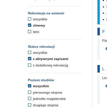
Rekrutacja na semestr
wszystkie
zimowy
Na
F
letni
Fil
Status rekrutacji
wszystkie
z aktywnymi zapisami
z dodatkową rekrutacją
Na
L
Li
Poziom studiów
wszystkie
pierwszego stopnia
jednolite magisterskie
drugiego stopnia