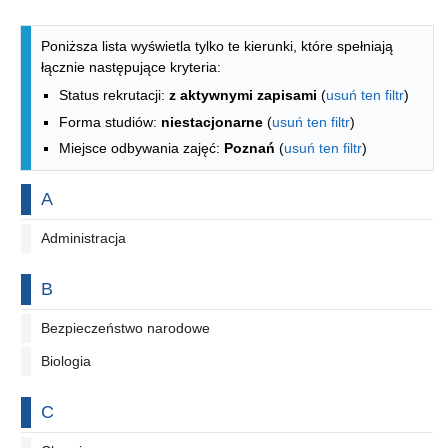
Lista kierunków - indeks alfabetyczny
Poniższa lista wyświetla tylko te kierunki, które spełniają
łącznie następujące kryteria:
Status rekrutacji:
z aktywnymi zapisami
(
usuń ten filtr
)
Forma studiów:
niestacjonarne
(
usuń ten filtr
)
Miejsce odbywania zajęć:
Poznań
(
usuń ten filtr
)
Na literę
A
Administracja
Na literę
B
Bezpieczeństwo narodowe
Biologia
Na literę
C