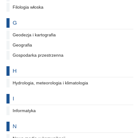
Filologia włoska
Na literę
G
Geodezja i kartografia
Geografia
Gospodarka przestrzenna
Na literę
H
Hydrologia, meteorologia i klimatologia
Na literę
I
Informatyka
Na literę
N