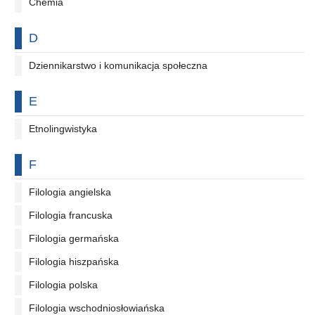
Chemia
Na literę
D
Dziennikarstwo i komunikacja społeczna
Na literę
E
Etnolingwistyka
Na literę
F
Filologia angielska
Filologia francuska
Filologia germańska
Filologia hiszpańska
Filologia polska
Filologia wschodniosłowiańska