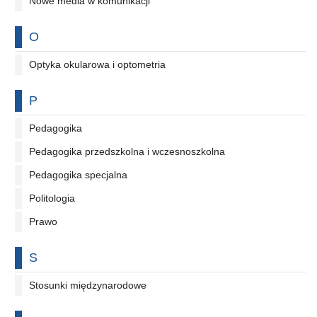
Nowe media w komunikacji
Na literę
O
Optyka okularowa i optometria
Na literę
P
Pedagogika
Pedagogika przedszkolna i wczesnoszkolna
Pedagogika specjalna
Politologia
Prawo
Na literę
S
Stosunki międzynarodowe