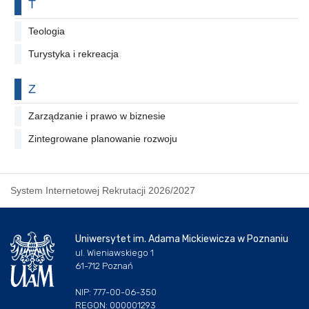
Na literę
T
Teologia
Turystyka i rekreacja
Na literę
Z
Zarządzanie i prawo w biznesie
Zintegrowane planowanie rozwoju
System Internetowej Rekrutacji 2026/2027
Uniwersytet im. Adama Mickiewicza w Poznaniu
ul. Wieniawskiego 1
61-712 Poznań
NIP: 777-00-06-350
REGON: 000001293