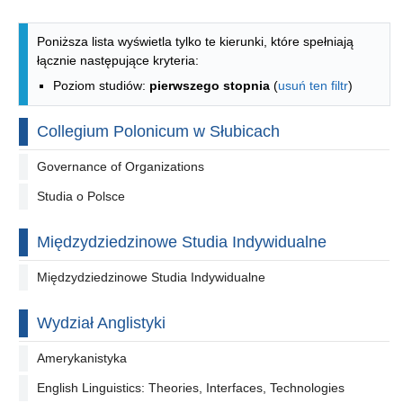
Lista kierunków - spis według wydzia
Poniższa lista wyświetla tylko te kierunki, które spełniają
łącznie następujące kryteria:
Poziom studiów:
pierwszego stopnia
(
usuń ten filtr
)
Collegium Polonicum w Słubicach
Governance of Organizations
Studia o Polsce
Międzydziedzinowe Studia Indywidualne
Międzydziedzinowe Studia Indywidualne
Wydział Anglistyki
Amerykanistyka
English Linguistics: Theories, Interfaces, Technologies