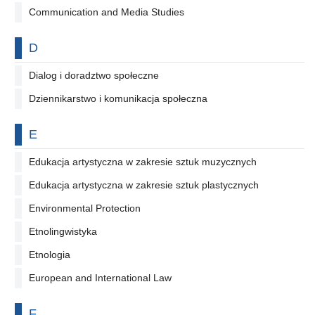
Communication and Media Studies
Na literę
D
Dialog i doradztwo społeczne
Dziennikarstwo i komunikacja społeczna
Na literę
E
Edukacja artystyczna w zakresie sztuk muzycznych
Edukacja artystyczna w zakresie sztuk plastycznych
Environmental Protection
Etnolingwistyka
Etnologia
European and International Law
Na literę
F