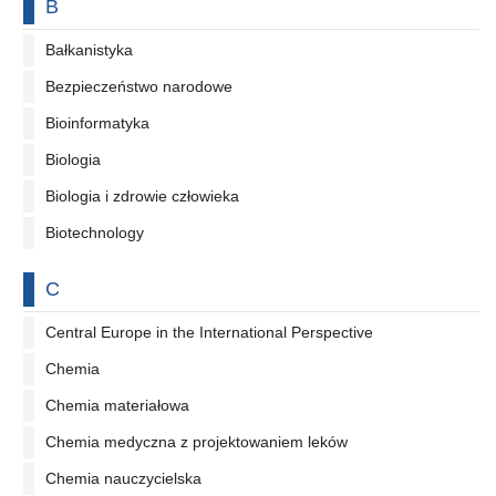
Na literę
B
Bałkanistyka
Bezpieczeństwo narodowe
Bioinformatyka
Biologia
Biologia i zdrowie człowieka
Biotechnology
Na literę
C
Central Europe in the International Perspective
Chemia
Chemia materiałowa
Chemia medyczna z projektowaniem leków
Chemia nauczycielska