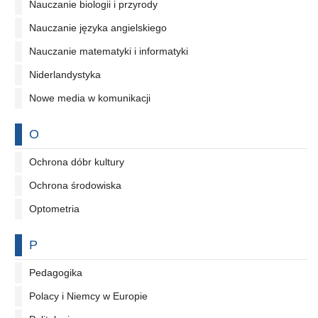
Nauczanie biologii i przyrody
Nauczanie języka angielskiego
Nauczanie matematyki i informatyki
Niderlandystyka
Nowe media w komunikacji
Na literę
O
Ochrona dóbr kultury
Ochrona środowiska
Optometria
Na literę
P
Pedagogika
Polacy i Niemcy w Europie