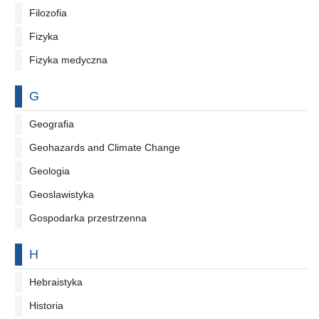
Filozofia
Fizyka
Fizyka medyczna
Na literę
G
Geografia
Geohazards and Climate Change
Geologia
Geoslawistyka
Gospodarka przestrzenna
Na literę
H
Hebraistyka
Historia