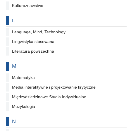
Kulturoznawstwo
Na literę
L
Language, Mind, Technology
Lingwistyka stosowana
Literatura powszechna
Na literę
M
Matematyka
Media interaktywne i projektowanie krytyczne
Międzydziedzinowe Studia Indywidualne
Muzykologia
Na literę
N