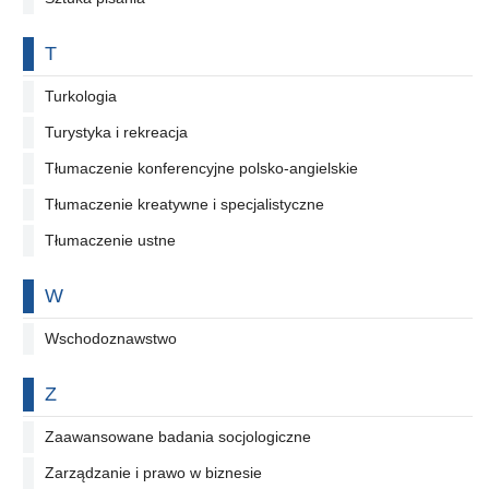
Na literę
T
Turkologia
Turystyka i rekreacja
Tłumaczenie konferencyjne polsko-angielskie
Tłumaczenie kreatywne i specjalistyczne
Tłumaczenie ustne
Na literę
W
Wschodoznawstwo
Na literę
Z
Zaawansowane badania socjologiczne
Zarządzanie i prawo w biznesie