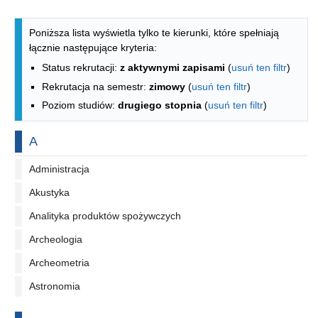
Lista kierunków - indeks alfabetyczny
Poniższa lista wyświetla tylko te kierunki, które spełniają
łącznie następujące kryteria:
Status rekrutacji:
z aktywnymi zapisami
(
usuń ten filtr
)
Rekrutacja na semestr:
zimowy
(
usuń ten filtr
)
Poziom studiów:
drugiego stopnia
(
usuń ten filtr
)
Na literę
A
Administracja
Akustyka
Analityka produktów spożywczych
Archeologia
Archeometria
Astronomia