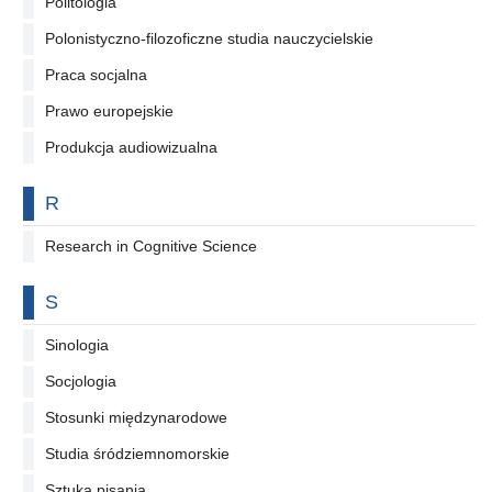
Politologia
Polonistyczno-filozoficzne studia nauczycielskie
Praca socjalna
Prawo europejskie
Produkcja audiowizualna
Na literę
R
Research in Cognitive Science
Na literę
S
Sinologia
Socjologia
Stosunki międzynarodowe
Studia śródziemnomorskie
Sztuka pisania