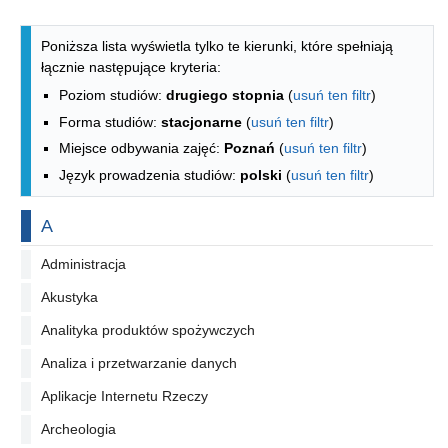
Lista kierunków - indeks alfabetyczny
Poniższa lista wyświetla tylko te kierunki, które spełniają
łącznie następujące kryteria:
Poziom studiów:
drugiego stopnia
(
usuń ten filtr
)
Forma studiów:
stacjonarne
(
usuń ten filtr
)
Miejsce odbywania zajęć:
Poznań
(
usuń ten filtr
)
Język prowadzenia studiów:
polski
(
usuń ten filtr
)
Na literę
A
Administracja
Akustyka
Analityka produktów spożywczych
Analiza i przetwarzanie danych
Aplikacje Internetu Rzeczy
Archeologia