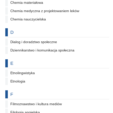
Chemia materiałowa
Chemia medyczna z projektowaniem leków
Chemia nauczycielska
Na literę
D
Dialog i doradztwo społeczne
Dziennikarstwo i komunikacja społeczna
Na literę
E
Etnolingwistyka
Etnologia
Na literę
F
Filmoznawstwo i kultura mediów
Filologia angielska