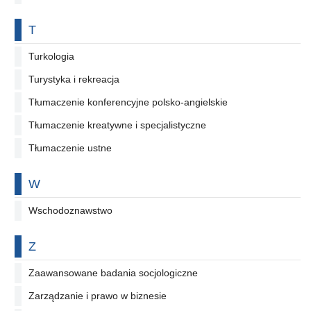
Na literę
T
Turkologia
Turystyka i rekreacja
Tłumaczenie konferencyjne polsko-angielskie
Tłumaczenie kreatywne i specjalistyczne
Tłumaczenie ustne
Na literę
W
Wschodoznawstwo
Na literę
Z
Zaawansowane badania socjologiczne
Zarządzanie i prawo w biznesie