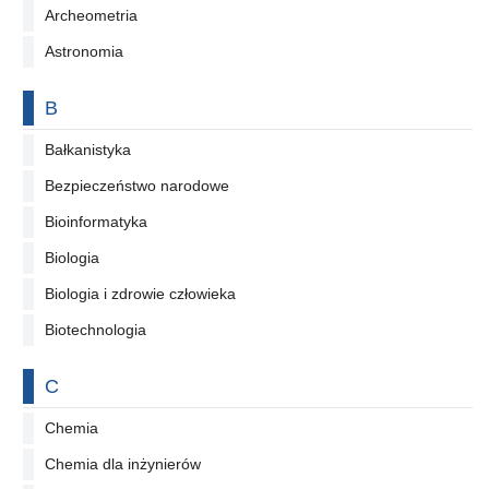
Archeometria
Astronomia
Na literę
B
Bałkanistyka
Bezpieczeństwo narodowe
Bioinformatyka
Biologia
Biologia i zdrowie człowieka
Biotechnologia
Na literę
C
Chemia
Chemia dla inżynierów