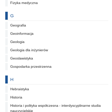
Fizyka medyczna
Na literę
G
Geografia
Geoinformacja
Geologia
Geologia dla inżynierów
Geoslawistyka
Gospodarka przestrzenna
Na literę
H
Hebraistyka
Historia
Historia i polityka współczesna - interdyscyplinarne studia
nauczycielskie