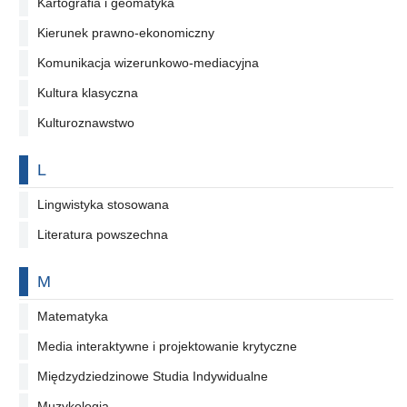
Kartografia i geomatyka
Kierunek prawno-ekonomiczny
Komunikacja wizerunkowo-mediacyjna
Kultura klasyczna
Kulturoznawstwo
Na literę
L
Lingwistyka stosowana
Literatura powszechna
Na literę
M
Matematyka
Media interaktywne i projektowanie krytyczne
Międzydziedzinowe Studia Indywidualne
Muzykologia