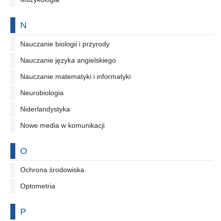
Na literę
N
Nauczanie biologii i przyrody
Nauczanie języka angielskiego
Nauczanie matematyki i informatyki
Neurobiologia
Niderlandystyka
Nowe media w komunikacji
Na literę
O
Ochrona środowiska
Optometria
Na literę
P