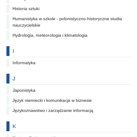
Historia sztuki
Humanistyka w szkole - polonistyczno-historyczne studia
nauczycielskie
Hydrologia, meteorologia i klimatologia
Na literę
I
Informatyka
Na literę
J
Japonistyka
Język niemiecki i komunikacja w biznesie
Językoznawstwo i zarządzanie informacją
Na literę
K