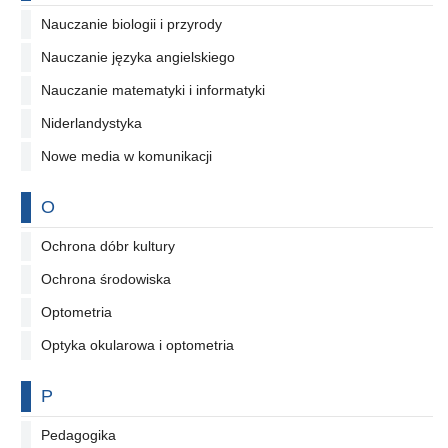
Nauczanie biologii i przyrody
Nauczanie języka angielskiego
Nauczanie matematyki i informatyki
Niderlandystyka
Nowe media w komunikacji
Na literę
O
Ochrona dóbr kultury
Ochrona środowiska
Optometria
Optyka okularowa i optometria
Na literę
P
Pedagogika