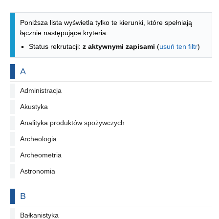
Lista kierunków - indeks alfabetyczny
Poniższa lista wyświetla tylko te kierunki, które spełniają
łącznie następujące kryteria:
Status rekrutacji:
z aktywnymi zapisami
(
usuń ten filtr
)
Na literę
A
Administracja
Akustyka
Analityka produktów spożywczych
Archeologia
Archeometria
Astronomia
Na literę
B
Bałkanistyka