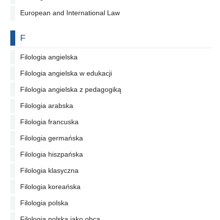
European and International Law
Na literę
F
Filologia angielska
Filologia angielska w edukacji
Filologia angielska z pedagogiką
Filologia arabska
Filologia francuska
Filologia germańska
Filologia hiszpańska
Filologia klasyczna
Filologia koreańska
Filologia polska
Filologia polska jako obca