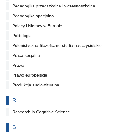
Pedagogika przedszkolna i wczesnoszkolna
Pedagogika specjalna
Polacy i Niemcy w Europie
Politologia
Polonistyczno-filozoficzne studia nauczycielskie
Praca socjalna
Prawo
Prawo europejskie
Produkcja audiowizualna
Na literę
R
Research in Cognitive Science
Na literę
S