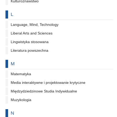
Kulturoznawstwo
Na literę
L
Language, Mind, Technology
Liberal Arts and Sciences
Lingwistyka stosowana
Literatura powszechna
Na literę
M
Matematyka
Media interaktywne i projektowanie krytyczne
Międzydziedzinowe Studia Indywidualne
Muzykologia
Na literę
N