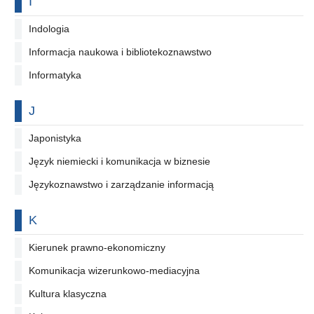
Na literę
I
Indologia
Informacja naukowa i bibliotekoznawstwo
Informatyka
Na literę
J
Japonistyka
Język niemiecki i komunikacja w biznesie
Językoznawstwo i zarządzanie informacją
Na literę
K
Kierunek prawno-ekonomiczny
Komunikacja wizerunkowo-mediacyjna
Kultura klasyczna