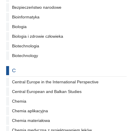
Bezpieczeństwo narodowe
Bioinformatyka
Biologia
Biologia i zdrowie człowieka
Biotechnologia
Biotechnology
Na literę
C
Central Europe in the International Perspective
Central European and Balkan Studies
Chemia
Chemia aplikacyjna
Chemia materiałowa
Chemia medyczna z projektowaniem leków